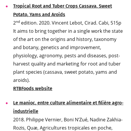
Tropical Root and Tuber Crops Cassava, Sweet
Potato, Yams and Aroids
nd
2
edition. 2020. Vincent Lebot, Cirad. Cabi, 515p
It aims to bring together in a single work the state
of the art on the origins and history, taxonomy
and botany, genetics and improvement,
physiology, agronomy, pests and diseases, post-
harvest quality and marketing for root and tuber
plant species (cassava, sweet potato, yams and
aroids).
RTBFoods website
Le manioc, entre culture alimentaire et filière agro-
industrielle
2018. Philippe Vernier, Boni N’Zué, Nadine Zakhia-
Rozis, Quæ, Agricultures tropicales en poche,