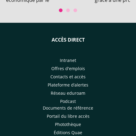
économique par le
grâce à une produ
développement de systèmes de
durable, diversifié
production de bananes dessert
sans pesticides et par
l’intensification écologique du
bananier plantain.
ACCÈS DIRECT
Intranet
Offres d'emplois
Contacts et accès
Plateforme d’alertes
Réseau eduroam
Podcast
Documents de référence
Portail du libre accès
Photothèque
Éditions Quae