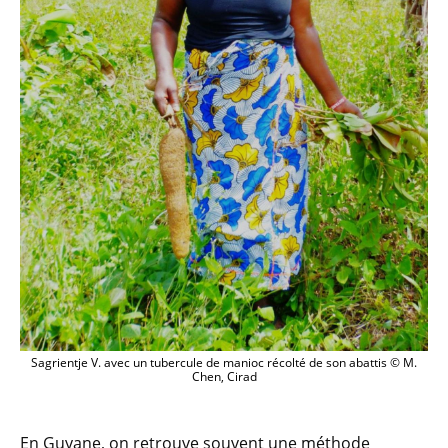
Sagrientje V. avec un tubercule de manioc récolté de son abattis © M.
Chen, Cirad
En Guyane, on retrouve souvent une méthode