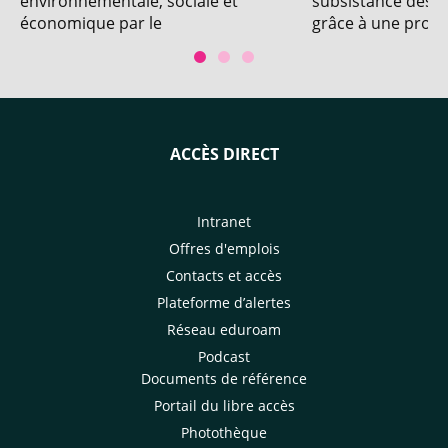
environnementale, sociale et
subsistance des 
économique par le
grâce à une produ
développement de systèmes de
durable, diversifié
production de bananes dessert
sans pesticides et par
l’intensification écologique du
bananier plantain.
ACCÈS DIRECT
Intranet
Offres d'emplois
Contacts et accès
Plateforme d’alertes
Réseau eduroam
Podcast
Documents de référence
Portail du libre accès
Photothèque