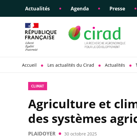
Actualités
Agenda
Presse
Éclairer les politiques
Engagements éthiques
Appui à la di
Responsabili
publiques
scientifique
sociétale
Accueil
Les actualités du Cirad
Actualités
CLIMAT
Agriculture et cli
des systèmes agric
PLAIDOYER
30 octobre 2025