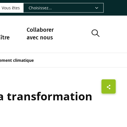
LinkedIn - CIRAD
sur Facebook - CIRAD
vre sur Instagram - CIRAD
suivre sur Youtube - CIRAD
ous suivre sur Bluesky - CIRAD
e Nourrir le vivant, le podcast du Cirad - CIRAD
 page Nous contacter par courriel - CIRAD
à la page Flux RSS - CIRAD
Vous êtes
Collaborer
ître
avec nous
gement climatique
 la transformation