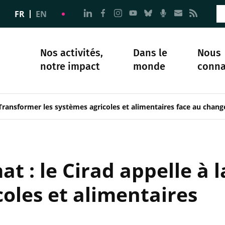
Aller à la page Nous suivre sur 
Aller à la page Nous suivre 
Aller à la page Nous sui
Aller à la page Nous 
Aller à la page N
Aller à la pag
Aller à la
Aller 
FR
EN
Nos activités,
Dans le
Nous
notre impact
monde
conna
plomatie
té
Science et société
Notre histoire
Transformer les systèmes agricoles et alimentaires face au chan
mat : le Cirad appelle à
oles et alimentaires