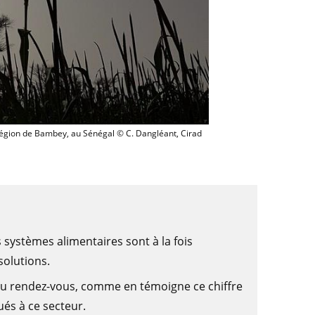
Un champ de mil en agroforesterie dans la région de Bambey, au Sénégal © 
région de Bambey, au Sénégal © C. Dangléant, Cirad
 systèmes alimentaires sont à la fois
solutions.
 au rendez-vous, comme en témoigne ce chiffre
ués à ce secteur.