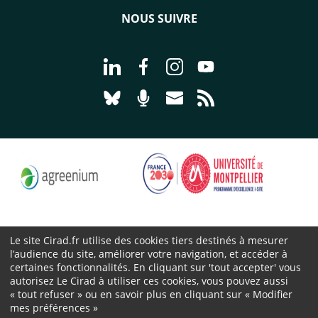
NOUS SUIVRE
Aller à la page Nous suivre sur Linke
Aller à la page Nous suivre sur
Aller à la page Nous suiv
Aller à la page Nou
Aller à la page Nous suivre sur Blues
Aller à la page Nourrir le vivan
Aller à la page Nous cont
Aller à la page Flux
Le site Cirad.fr utilise des cookies tiers destinés à mesurer
l’audience du site, améliorer votre navigation, et accéder à
Cirad 2026 ©
certaines fonctionnalités. En cliquant sur 'tout accepter' vous
Mentions légales
autorisez Le Cirad à utiliser ces cookies, vous pouvez aussi
Protection des données personnelles
« tout refuser » ou en savoir plus en cliquant sur « Modifier
mes préférences »
Marchés publics