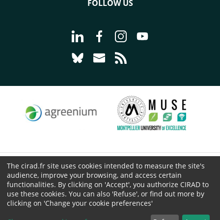
FOLLOW US
Go to page Follow us on LinkedIn - C
Go to page Follow us on Faceb
Go to page Follow us on 
Go to page Follow 
Go to page Follow us on Bluesky - CI
Go to page Contact us - CIRAD
Go to page RSS - CIRAD
The cirad.fr site uses cookies intended to measure the site's
© CIRAD 2026
audience, improve your browsing, and access certain
Legal details
functionalities. By clicking on 'Accept', you authorize CIRAD to
Personal Data Protection
use these cookies. You can also 'Refuse', or find out more by
clicking on 'Change your cookie preferences'
Public procurement