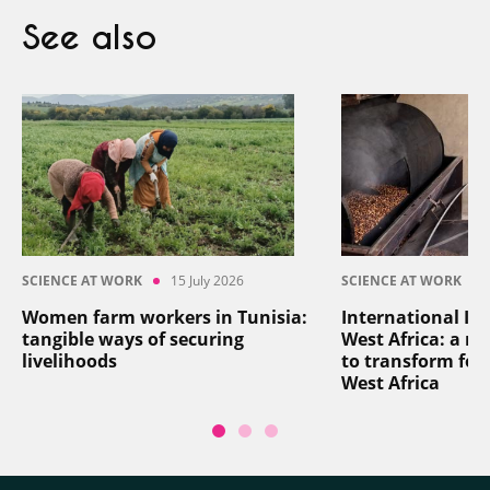
See also
SCIENCE AT WORK
15 July 2026
SCIENCE AT WORK
Women farm workers in Tunisia:
International In
tangible ways of securing
West Africa: a reg
livelihoods
to transform foo
West Africa