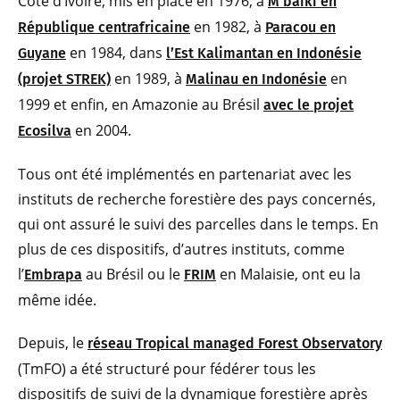
Côte d’Ivoire, mis en place en 1976, à
M’baïki en
en 1982, à
République centrafricaine
Paracou en
en 1984, dans
Guyane
l’Est Kalimantan en Indonésie
en 1989, à
en
(projet STREK)
Malinau en Indonésie
1999 et enfin, en Amazonie au Brésil
avec le projet
en 2004.
Ecosilva
Tous ont été implémentés en partenariat avec les
instituts de recherche forestière des pays concernés,
qui ont assuré le suivi des parcelles dans le temps. En
plus de ces dispositifs, d’autres instituts, comme
l’
au Brésil ou le
en Malaisie, ont eu la
Embrapa
FRIM
même idée.
Depuis, le
réseau Tropical managed Forest Observatory
(TmFO) a été structuré pour fédérer tous les
dispositifs de suivi de la dynamique forestière après