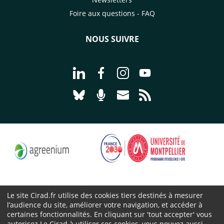
Foire aux questions - FAQ
NOUS SUIVRE
Aller à la page Nous suivre sur Linke
Aller à la page Nous suivre sur
Aller à la page Nous suiv
Aller à la page Nou
Aller à la page Nous suivre sur Blues
Aller à la page Nourrir le vivan
Aller à la page Nous cont
Aller à la page Flux
Le site Cirad.fr utilise des cookies tiers destinés à mesurer
l’audience du site, améliorer votre navigation, et accéder à
Cirad 2026 ©
certaines fonctionnalités. En cliquant sur 'tout accepter' vous
Mentions légales
autorisez Le Cirad à utiliser ces cookies, vous pouvez aussi