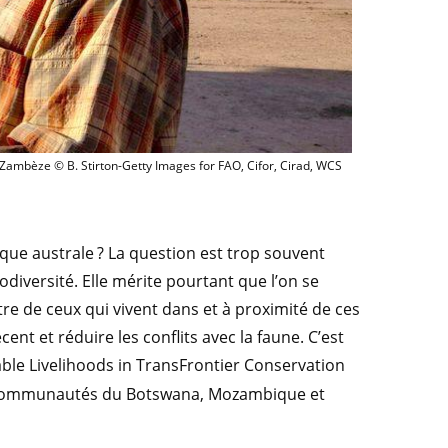
habitant de la zone de conservation transfrontalière du Kavango-Zambèze © B. St
-Zambèze © B. Stirton-Getty Images for FAO, Cifor, Cirad, WCS
ue australe ? La question est trop souvent
diversité. Elle mérite pourtant que l’on se
re de ceux qui vivent dans et à proximité de ces
ent et réduire les conflits avec la faune. C’est
ble Livelihoods in TransFrontier Conservation
re communautés du Botswana, Mozambique et