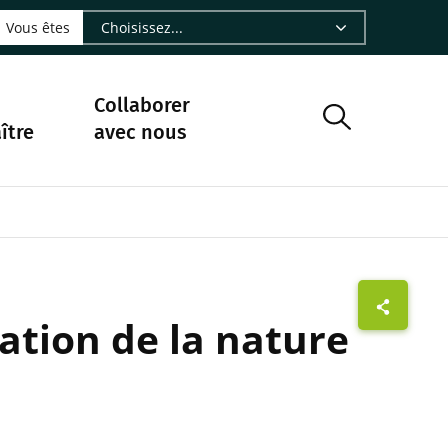
LinkedIn - CIRAD
sur Facebook - CIRAD
vre sur Instagram - CIRAD
suivre sur Youtube - CIRAD
ous suivre sur Bluesky - CIRAD
e Nourrir le vivant, le podcast du Cirad - CIRAD
 page Nous contacter par courriel - CIRAD
à la page Flux RSS - CIRAD
Vous êtes
Collaborer
ître
avec nous
ation de la nature