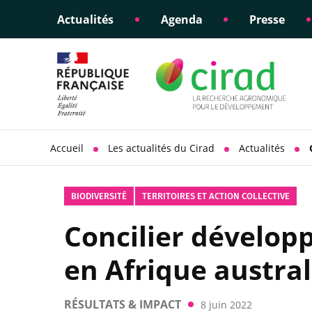
Actualités
Agenda
Presse
Éclairer les politiques
Engagements éthiques
Appui à la di
Responsabili
publiques
scientifique
sociétale
Accueil
Les actualités du Cirad
Actualités
BIODIVERSITÉ
TERRITOIRES ET ACTION COLLECTIVE
Concilier dévelop
en Afrique austra
RÉSULTATS & IMPACT
8 juin 2022