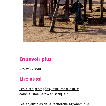
En savoir plus
Projet PROSULI
Lire aussi
Les aires protégées, instrument d’un «
colonialisme vert » en Afrique ?
Les enjeux clés de la recherche agronomique