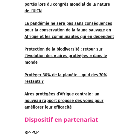
portés lors du congrès mondial de la nature
de l’UICN
La pandémie ne sera pas sans conséquences
pour la conservation de la faune sauvage en
Afrique et les communautés qui en dépendent
Protection de la biodiversité : retour sur
l’évolution des « aires protégées » dans le
monde
Protéger 30% de la planète… quid des 70%
restants ?
Aires protégées d’Afrique centrale : un
nouveau rapport propose des voies pour
améliorer leur efficacité
Dispositif en partenariat
RP-PCP