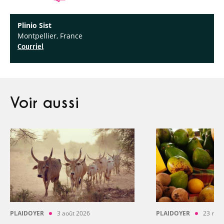
Plinio Sist
Montpellier, France
Courriel
Voir aussi
PLAIDOYER
3 août 2026
PLAIDOYER
23 mai