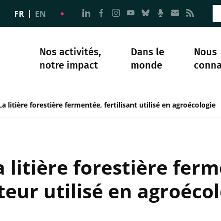
Aller à la page Nous suivre sur 
Aller à la page Nous suivre 
Aller à la page Nous sui
Aller à la page Nous 
Aller à la page N
Aller à la pag
Aller à la
Aller 
FR
EN
Nos activités,
Dans le
Nous
notre impact
monde
conna
plomatie
té
Science et société
Notre histoire
La litière forestière fermentée, fertilisant utilisé en agroécologie
 litière forestière ferm
teur utilisé en agroécol