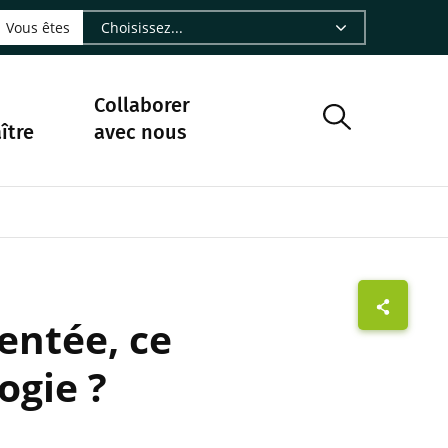
LinkedIn - CIRAD
sur Facebook - CIRAD
vre sur Instagram - CIRAD
suivre sur Youtube - CIRAD
ous suivre sur Bluesky - CIRAD
e Nourrir le vivant, le podcast du Cirad - CIRAD
 page Nous contacter par courriel - CIRAD
à la page Flux RSS - CIRAD
Vous êtes
Collaborer
ître
avec nous
entée, ce
ogie ?