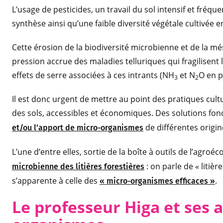
L’usage de pesticides, un travail du sol intensif et fréqu
synthèse ainsi qu’une faible diversité végétale cultivée 
Cette érosion de la biodiversité microbienne et de la m
pression accrue des maladies telluriques qui fragilisent 
effets de serre associées à ces intrants (NH
et N
O en pa
3
2
Il est donc urgent de mettre au point des pratiques cultur
des sols, accessibles et économiques. Des solutions fon
de différentes origin
et/ou l’apport de micro-organismes
L’une d’entre elles, sortie de la boîte à outils de l’agroé
: on parle de « litiè
microbienne des litières forestières
s’apparente à celle des
.
« micro-organismes efficaces »
Le professeur Higa et ses 