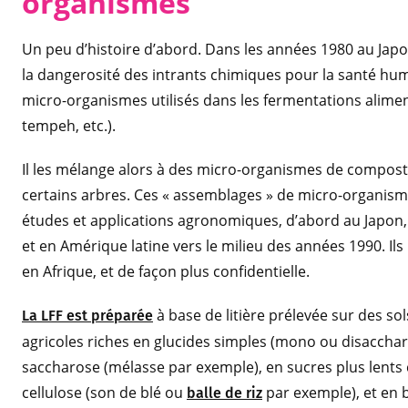
organismes
Un peu d’histoire d’abord. Dans les années 1980 au Japo
la dangerosité des intrants chimiques pour la santé humai
micro-organismes utilisés dans les fermentations alimen
tempeh, etc.).
Il les mélange alors à des micro-organismes de compost 
certains arbres. Ces « assemblages » de micro-organis
études et applications agronomiques, d’abord au Japon
et en Amérique latine vers le milieu des années 1990. Il
en Afrique, et de façon plus confidentielle.
à base de litière prélevée sur des so
La LFF est préparée
agricoles riches en glucides simples (mono ou disaccharid
saccharose (mélasse par exemple), en sucres plus lent
cellulose (son de blé ou
par exemple), et en ba
balle de riz