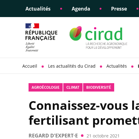
Actualités
Agenda
Presse
Éclairer les politiques
Engagements éthiques
Appui à la di
Responsabili
publiques
scientifique
sociétale
Accueil
Les actualités du Cirad
Actualités
AGROÉCOLOGIE
CLIMAT
BIODIVERSITÉ
Connaissez-vous la
fertilisant promet
REGARD D'EXPERT·E
21 octobre 2021