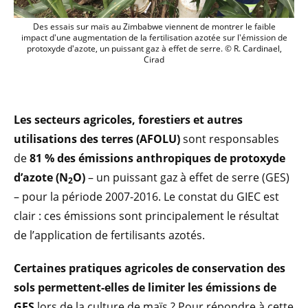
Des essais sur maïs au Zimbabwe viennent
Des essais sur maïs au Zimbabwe viennent de montrer le faible
impact d'une augmentation de la fertilisation azotée sur l'émission de
protoxyde d'azote, un puissant gaz à effet de serre. © R. Cardinael,
Cirad
Les secteurs agricoles, forestiers et autres
utilisations des terres (AFOLU)
sont responsables
de
81 % des émissions anthropiques de protoxyde
d’azote (N
O)
– un puissant gaz à effet de serre (GES)
2
– pour la période 2007-2016. Le constat du GIEC est
clair : ces émissions sont principalement le résultat
de l’application de fertilisants azotés.
Certaines pratiques agricoles de conservation des
sols permettent-elles de limiter les émissions de
GES
lors de la culture de maïs ? Pour répondre à cette