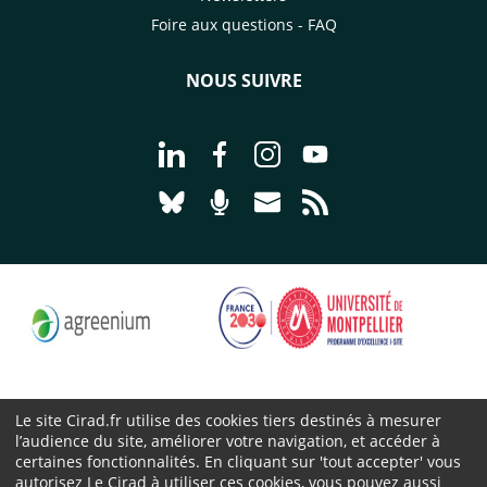
Foire aux questions - FAQ
NOUS SUIVRE
Aller à la page Nous suivre sur Linke
Aller à la page Nous suivre sur
Aller à la page Nous suiv
Aller à la page Nou
Aller à la page Nous suivre sur Blues
Aller à la page Nourrir le vivan
Aller à la page Nous cont
Aller à la page Flux
Le site Cirad.fr utilise des cookies tiers destinés à mesurer
l’audience du site, améliorer votre navigation, et accéder à
Cirad 2026 ©
certaines fonctionnalités. En cliquant sur 'tout accepter' vous
Mentions légales
autorisez Le Cirad à utiliser ces cookies, vous pouvez aussi