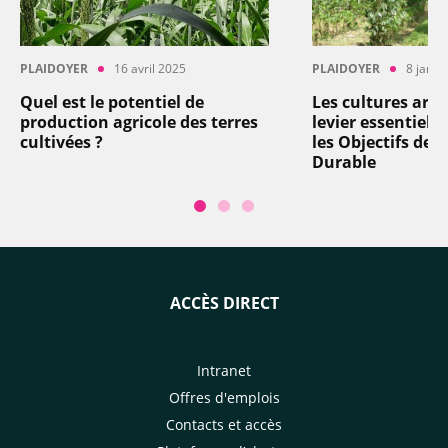
PLAIDOYER
16 avril 2025
PLAIDOYER
8 janvi
Quel est le potentiel de
Les cultures arbo
production agricole des terres
levier essentiel 
cultivées ?
les Objectifs de
Durable
ACCÈS DIRECT
Intranet
Offres d'emplois
Contacts et accès