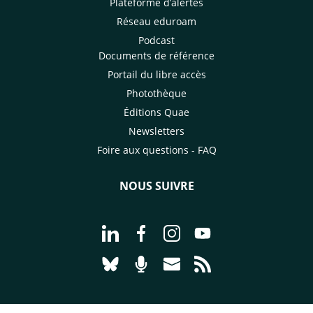
Plateforme d’alertes
Réseau eduroam
Podcast
Documents de référence
Portail du libre accès
Photothèque
Éditions Quae
Newsletters
Foire aux questions - FAQ
NOUS SUIVRE
Aller à la page Nous suivre sur Linke
Aller à la page Nous suivre sur
Aller à la page Nous suiv
Aller à la page Nou
Aller à la page Nous suivre sur Blues
Aller à la page Nourrir le vivan
Aller à la page Nous cont
Aller à la page Flux