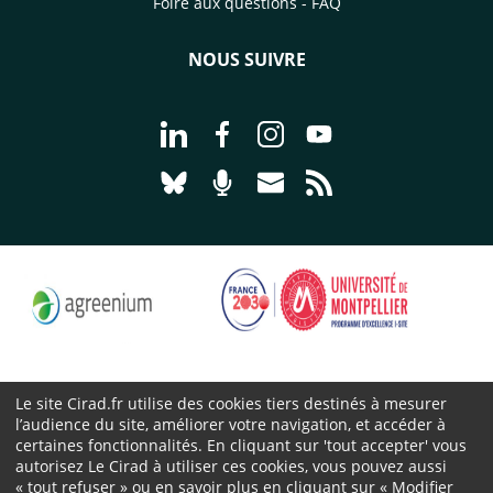
Foire aux questions - FAQ
NOUS SUIVRE
Aller à la page Nous suivre sur Linke
Aller à la page Nous suivre sur
Aller à la page Nous suiv
Aller à la page Nou
Aller à la page Nous suivre sur Blues
Aller à la page Nourrir le vivan
Aller à la page Nous cont
Aller à la page Flux
Le site Cirad.fr utilise des cookies tiers destinés à mesurer
l’audience du site, améliorer votre navigation, et accéder à
Cirad 2026 ©
certaines fonctionnalités. En cliquant sur 'tout accepter' vous
Mentions légales
autorisez Le Cirad à utiliser ces cookies, vous pouvez aussi
« tout refuser » ou en savoir plus en cliquant sur « Modifier
Protection des données personnelles