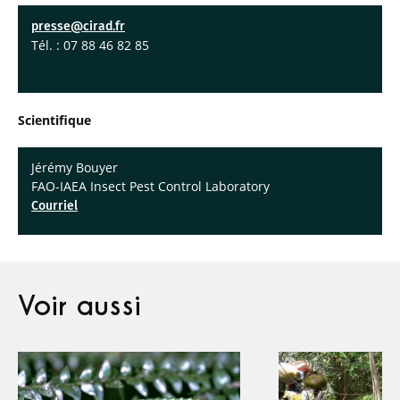
presse@cirad.fr
Tél. : 07 88 46 82 85
Scientifique
Jérémy Bouyer
FAO-IAEA Insect Pest Control Laboratory
Courriel
Voir aussi