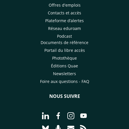
Offres d'emplois
Contacts et accès
Plateforme d’alertes
Réseau eduroam
Podcast
Documents de référence
Portail du libre accès
Photothèque
Éditions Quae
Newsletters
Foire aux questions - FAQ
NOUS SUIVRE
Aller à la page Nous suivre sur Linke
Aller à la page Nous suivre sur
Aller à la page Nous suiv
Aller à la page Nou
Aller à la page Nous suivre sur Blues
Aller à la page Nourrir le vivan
Aller à la page Nous cont
Aller à la page Flux