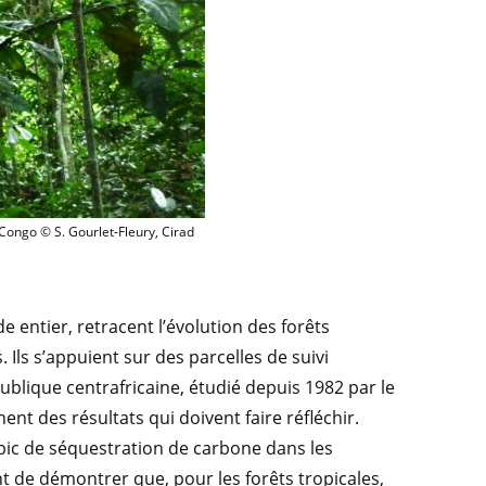
ockent de moins en moins de carbone, comme ici en République du Congo © Sylvie 
Congo © S. Gourlet-Fleury, Cirad
 entier, retracent l’évolution des forêts
. Ils s’appuient sur des parcelles de suivi
ublique centrafricaine, étudié depuis 1982 par le
hent des résultats qui doivent faire réfléchir.
pic de séquestration de carbone dans les
 de démontrer que, pour les forêts tropicales,