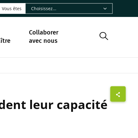
LinkedIn - CIRAD
sur Facebook - CIRAD
vre sur Instagram - CIRAD
suivre sur Youtube - CIRAD
ous suivre sur Bluesky - CIRAD
e Nourrir le vivant, le podcast du Cirad - CIRAD
 page Nous contacter par courriel - CIRAD
à la page Flux RSS - CIRAD
Vous êtes
Collaborer
ître
avec nous
rdent leur capacité