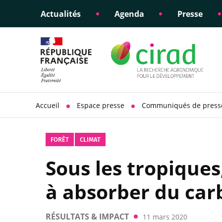
Actualités
Agenda
Presse
Éclairer les politiques
Engagements éthiques
Appui à la di
Responsabili
publiques
scientifique
sociétale
Accueil
Espace presse
Communiqués de press
FORÊT
CLIMAT
Sous les tropiques
à absorber du ca
RÉSULTATS & IMPACT
11 mars 2020