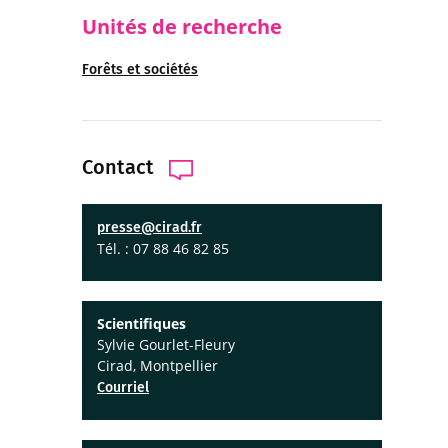
Unités de recherche
Forêts et sociétés
Contact
presse@cirad.fr
Tél. : 07 88 46 82 85
Scientifiques
Sylvie Gourlet-Fleury
Cirad, Montpellier
Courriel