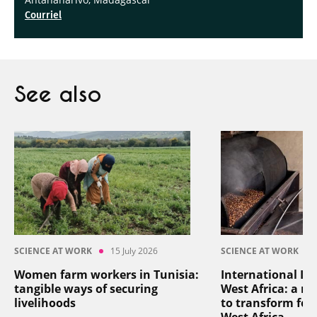
Courriel
See also
SCIENCE AT WORK
15 July 2026
SCIENCE AT WORK
Women farm workers in Tunisia:
International In
tangible ways of securing
West Africa: a reg
livelihoods
to transform foo