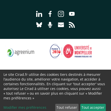
Aller à la page Nous suivre sur Linke
Aller à la page Nous suivre sur
Aller à la page Nous suiv
Aller à la page Nou
Aller à la page Nous suivre sur Blues
Aller à la page Nourrir le vivan
Aller à la page Nous cont
Aller à la page Flux
Le site Cirad.fr utilise des cookies tiers destinés à mesurer
l’audience du site, améliorer votre navigation, et accéder à
Cirad 2026 ©
certaines fonctionnalités. En cliquant sur 'tout accepter' vous
Mentions légales
autorisez Le Cirad à utiliser ces cookies, vous pouvez aussi
« tout refuser » ou en savoir plus en cliquant sur « Modifier
Protection des données personnelles
mes préférences »
Marchés publics
Cookies
Modifier mes préférences
Tout refuser
Tout accepter