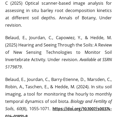
C (2025) Optical scanner-based image analysis for
assessing in situ barley root decomposition kinetics
at different soil depths. Annals of Botany, Under
revision.
Belaud, E., Jourdan, C., Capowiez, Y., & Hedde, M.
(2025) Hearing and Seeing Through the Soils: A Review
of New Sensing Technologies to Monitor Soil
Invertebrate Activity. Under revision.
Available at SSRN
5179879
.
Belaud, E., Jourdan, C., Barry-Etienne, D., Marsden, C.,
Robin, A., Taschen, E., & Hedde, M. (2024). In situ soil
imaging, a tool for monitoring the hourly to monthly
temporal dynamics of soil biota.
Biology and Fertility of
Soils
,
60
(8), 1055-1071.
https://doi.org/10.1007/s00374-
024-01851-8