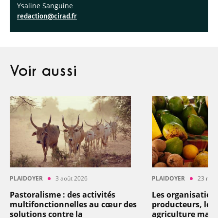
Ysaline Sanguine
redaction@cirad.fr
Voir aussi
PLAIDOYER
3 août 2026
PLAIDOYER
23 mai
Pastoralisme : des activités
Les organisation
multifonctionnelles au cœur des
producteurs, levi
solutions contre la
agriculture mart