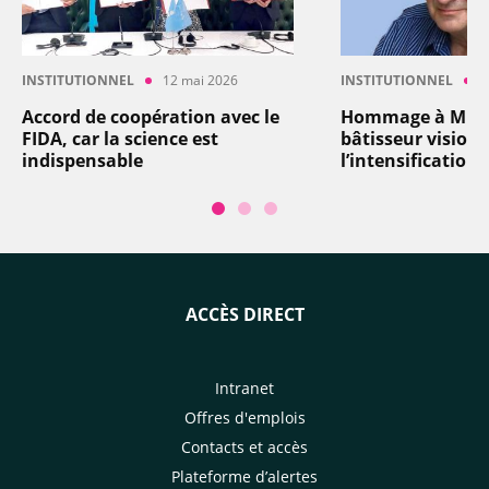
INSTITUTIONNEL
12 mai 2026
INSTITUTIONNEL
4
Accord de coopération avec le
Hommage à Miche
FIDA, car la science est
bâtisseur visionn
indispensable
l’intensification
ACCÈS DIRECT
Intranet
Offres d'emplois
Contacts et accès
Plateforme d’alertes