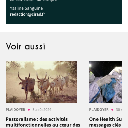
Ysaline Sanguine
redaction@cirad.fr
Voir aussi
PLAIDOYER
3 août 2026
PLAIDOYER
30 mar
Pastoralisme : des activités
One Health Summi
multifonctionnelles au cœur des
messages clés du