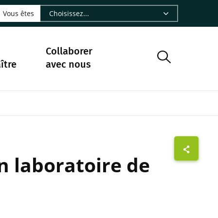
LinkedIn - CIRAD
sur Facebook - CIRAD
vre sur Instagram - CIRAD
suivre sur Youtube - CIRAD
ous suivre sur Bluesky - CIRAD
e Nourrir le vivant, le podcast du Cirad - CIRAD
 page Nous contacter par courriel - CIRAD
à la page Flux RSS - CIRAD
Vous êtes
Collaborer
ître
avec nous
un laboratoire de