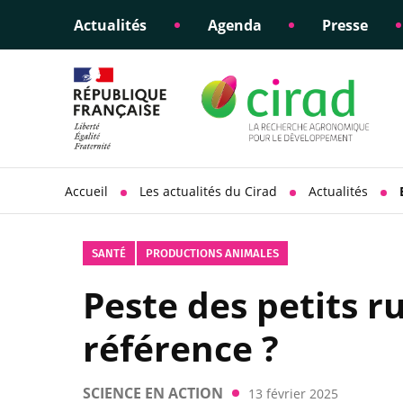
Actualités
Agenda
Presse
Éclairer les politiques
Engagements éthiques
Appui à la di
Responsabili
publiques
scientifique
sociétale
Accueil
Les actualités du Cirad
Actualités
SANTÉ
PRODUCTIONS ANIMALES
Peste des petits r
référence ?
SCIENCE EN ACTION
13 février 2025