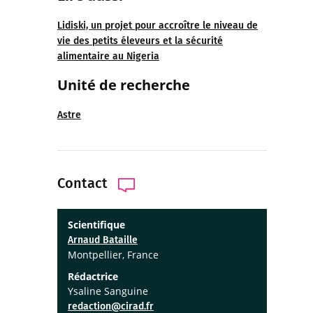
Lidiski, un projet pour accroître le niveau de
vie des petits éleveurs et la sécurité
alimentaire au Nigeria
Unité de recherche
Astre
Contact
Scientifique
Arnaud Bataille
Montpellier, France
Rédactrice
Ysaline Sanguine
redaction@cirad.fr