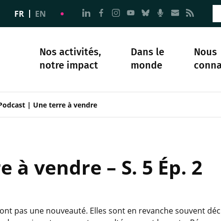
Aller à la page Nous suivre sur 
Aller à la page Nous suivre 
Aller à la page Nous sui
Aller à la page Nous 
Aller à la page N
Aller à la pag
Aller à la
Aller 
FR
EN
Nos activités,
Dans le
Nous
notre impact
monde
conna
plomatie
té
Science et société
Notre histoire
Podcast | Une terre à vendre
 à vendre – S. 5 Ép. 2
e sont pas une nouveauté. Elles sont en revanche souvent d