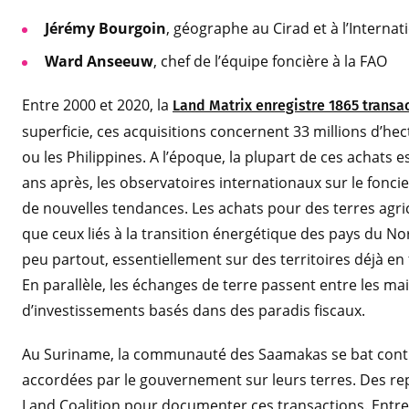
Jérémy Bourgoin
, géographe au Cirad et à l’Internat
Ward Anseeuw
, chef de l’équipe foncière à la FAO
Entre 2000 et 2020, la
Land Matrix enregistre 1865 transac
superficie, ces acquisitions concernent 33 millions d’hect
ou les Philippines. A l’époque, la plupart de ces achats e
ans après, les observatoires internationaux sur le fonci
de nouvelles tendances. Les achats pour des terres agr
que ceux liés à la transition énergétique des pays du N
peu partout, essentiellement sur des territoires déjà en f
En parallèle, les échanges de terre passent entre les ma
d’investissements basés dans des paradis fiscaux.
Au Suriname, la communauté des Saamakas se bat contre
accordées par le gouvernement sur leurs terres. Des rep
Land Coalition pour documenter ces transactions. Entr