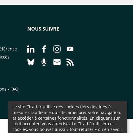
NOUS SUIVRE
Aller à la page Nous suivre sur LinkedIn - CI
Aller à la page Nous suivre sur Facebo
Aller à la page Nous suivre sur 
Aller à la page Nous suivr
éférence
accès
Aller à la page Nous suivre sur Bluesky - CI
Aller à la page Nourrir le vivant, le po
Aller à la page Nous contacter pa
Aller à la page Flux RSS - 
ions - FAQ
Le site Cirad.fr utilise des cookies tiers destinés à
mesurer l’audience du site, améliorer votre navigation,
et accéder à certaines fonctionnalités. En cliquant sur
'tout accepter' vous autorisez Le Cirad à utiliser ces
cookies, vous pouvez aussi « tout refuser » ou en savoir