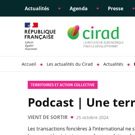
Actualités
Agenda
Presse
Éclairer les politiques
Engagements éthiques
Appui à la di
Responsabili
publiques
scientifique
sociétale
Accueil
Les actualités du Cirad
Actualités
TERRITOIRES ET ACTION COLLECTIVE
Podcast | Une terre
VIENT DE SORTIR
25 octobre 2024
Les transactions foncières à l’international n