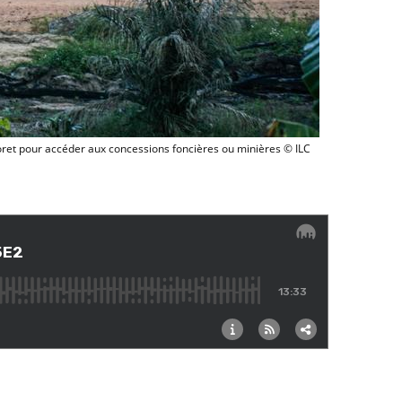
Au Suriname, construction d'une route en pleine foret pour accéder aux co
oret pour accéder aux concessions foncières ou minières © ILC