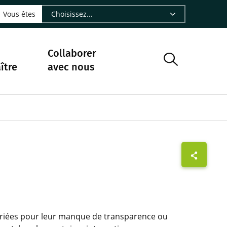
LinkedIn - CIRAD
sur Facebook - CIRAD
vre sur Instagram - CIRAD
suivre sur Youtube - CIRAD
ous suivre sur Bluesky - CIRAD
e Nourrir le vivant, le podcast du Cirad - CIRAD
 page Nous contacter par courriel - CIRAD
à la page Flux RSS - CIRAD
Vous êtes
Collaborer
ître
avec nous
écriées pour leur manque de transparence ou