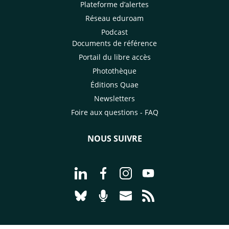
Plateforme d’alertes
Réseau eduroam
Podcast
Documents de référence
Portail du libre accès
Photothèque
Éditions Quae
Newsletters
Foire aux questions - FAQ
NOUS SUIVRE
Aller à la page Nous suivre sur Linke
Aller à la page Nous suivre sur
Aller à la page Nous suiv
Aller à la page Nou
Aller à la page Nous suivre sur Blues
Aller à la page Nourrir le vivan
Aller à la page Nous cont
Aller à la page Flux