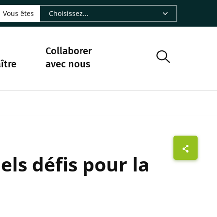
LinkedIn - CIRAD
sur Facebook - CIRAD
vre sur Instagram - CIRAD
suivre sur Youtube - CIRAD
ous suivre sur Bluesky - CIRAD
e Nourrir le vivant, le podcast du Cirad - CIRAD
 page Nous contacter par courriel - CIRAD
à la page Flux RSS - CIRAD
Vous êtes
Collaborer
ître
avec nous
ls défis pour la