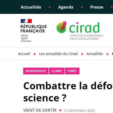
Actualités
Agenda
Presse
Éclairer les politiques
Engagements éthiques
Appui à la di
Responsabili
publiques
scientifique
sociétale
Accueil
Les actualités du Cirad
Actualités
BIODIVERSITÉ
CLIMAT
FORÊT
Combattre la défor
science ?
VIENT DE SORTIR
12 décembre 2022