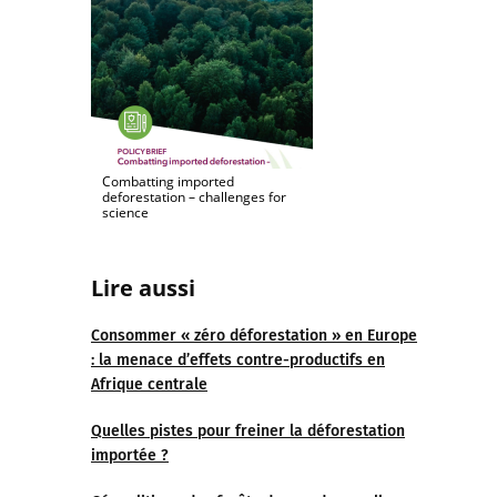
Combatting imported
deforestation – challenges for
science
Lire aus
si
Consommer « zéro déforestation » en Europe
: la menace d’effets contre-productifs en
Afrique centrale
Quelles pistes pour freiner la déforestation
importée ?