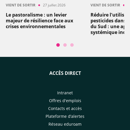
VIENT DE SORTIR
27 juillet 2026
VIENT DE SORTIR
2
Le pastoralisme : un levier
Réduire l'utilisa
majeur de résilience face aux
pesticides dans l
crises environnementales
du Sud : une app
systémique indi
ACCÈS DIRECT
Intranet
Offres d'emplois
Contacts et accès
Plateforme d’alertes
Réseau eduroam