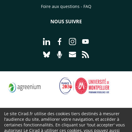
Foire aux questions - FAQ
NOUS SUIVRE
Aller à la page Nous suivre sur Linke
Aller à la page Nous suivre sur
Aller à la page Nous suiv
Aller à la page Nou
Aller à la page Nous suivre sur Blues
Aller à la page Nourrir le vivan
Aller à la page Nous cont
Aller à la page Flux
Le site Cirad.fr utilise des cookies tiers destinés à mesurer
l’audience du site, améliorer votre navigation, et accéder à
Cirad 2026 ©
certaines fonctionnalités. En cliquant sur 'tout accepter' vous
Mentions légales
autorisez Le Cirad à utiliser ces cookies, vous pouvez aussi