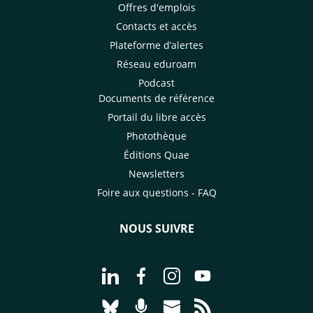
Offres d'emplois
Contacts et accès
Plateforme d’alertes
Réseau eduroam
Podcast
Documents de référence
Portail du libre accès
Photothèque
Éditions Quae
Newsletters
Foire aux questions - FAQ
NOUS SUIVRE
Aller à la page Nous suivre sur Linke
Aller à la page Nous suivre sur
Aller à la page Nous suiv
Aller à la page Nou
Aller à la page Nous suivre sur Blues
Aller à la page Nourrir le vivan
Aller à la page Nous cont
Aller à la page Flux