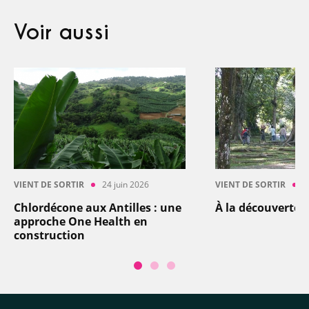
Voir aussi
VIENT DE SORTIR
24 juin 2026
VIENT DE SORTIR
1
Chlordécone aux Antilles : une
À la découverte d
approche One Health en
construction