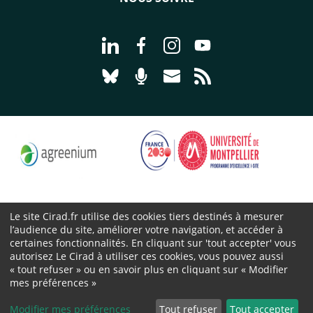
Aller à la page Nous suivre sur Linke
Aller à la page Nous suivre sur
Aller à la page Nous suiv
Aller à la page Nou
Aller à la page Nous suivre sur Blues
Aller à la page Nourrir le vivan
Aller à la page Nous cont
Aller à la page Flux
Le site Cirad.fr utilise des cookies tiers destinés à mesurer
l’audience du site, améliorer votre navigation, et accéder à
Cirad 2026 ©
certaines fonctionnalités. En cliquant sur 'tout accepter' vous
Mentions légales
autorisez Le Cirad à utiliser ces cookies, vous pouvez aussi
« tout refuser » ou en savoir plus en cliquant sur « Modifier
Protection des données personnelles
mes préférences »
Marchés publics
Cookies
Modifier mes préférences
Tout refuser
Tout accepter