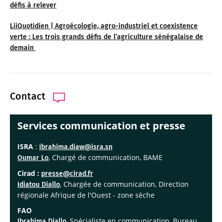
défis à relever
LiiQuotidien | Agroécologie, agro-industriel et coexistence
verte : Les trois grands défis de l’agriculture sénégalaise de
demain
Contact
Services communication et presse
ISRA
:
ibrahima.diaw@isra.sn
, Chargé de communication, BAME
Oumar Lo
Cirad :
presse@cirad.fr
, Chargée de communication, Direction
Idiatou Diallo
régionale Afrique de l'Ouest - zone sèche
FAO
, Spécialiste en communication, Bureau
Ibrahima Diallo