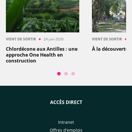
VIENT DE SORTIR
24 juin 2026
VIENT DE SORTIR
1
Chlordécone aux Antilles : une
À la découverte d
approche One Health en
construction
ACCÈS DIRECT
Intranet
Offres d'emplois