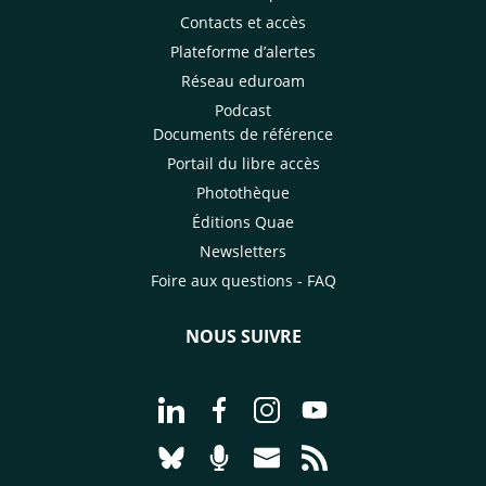
Contacts et accès
Plateforme d’alertes
Réseau eduroam
Podcast
Documents de référence
Portail du libre accès
Photothèque
Éditions Quae
Newsletters
Foire aux questions - FAQ
NOUS SUIVRE
Aller à la page Nous suivre sur Linke
Aller à la page Nous suivre sur
Aller à la page Nous suiv
Aller à la page Nou
Aller à la page Nous suivre sur Blues
Aller à la page Nourrir le vivan
Aller à la page Nous cont
Aller à la page Flux