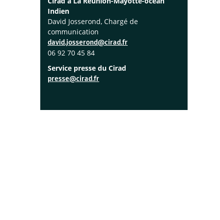
Cirad à La Réunion-Mayotte-océan
Indien
David Josserond, Chargé de
communication
david.josserond@cirad.fr
06 92 70 45 84
Service presse du Cirad
presse@cirad.fr