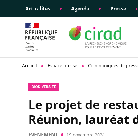
Actualités
Agenda
Presse
Éclairer les politiques
Engagements éthiques
Appui à la di
Responsabili
publiques
scientifique
sociétale
Accueil
Espace presse
Communiqués de press
BIODIVERSITÉ
Le projet de resta
Réunion, lauréat 
ÉVÉNEMENT
19 novembre 2024