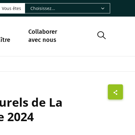
LinkedIn - CIRAD
sur Facebook - CIRAD
vre sur Instagram - CIRAD
suivre sur Youtube - CIRAD
ous suivre sur Bluesky - CIRAD
e Nourrir le vivant, le podcast du Cirad - CIRAD
 page Nous contacter par courriel - CIRAD
à la page Flux RSS - CIRAD
Vous êtes
Collaborer
ître
avec nous
urels de La
e 2024