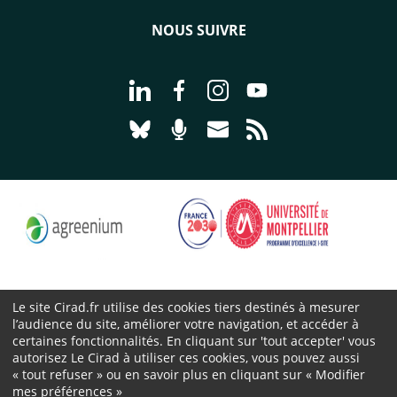
NOUS SUIVRE
Aller à la page Nous suivre sur Linke
Aller à la page Nous suivre sur
Aller à la page Nous suiv
Aller à la page Nou
Aller à la page Nous suivre sur Blues
Aller à la page Nourrir le vivan
Aller à la page Nous cont
Aller à la page Flux
Le site Cirad.fr utilise des cookies tiers destinés à mesurer
l’audience du site, améliorer votre navigation, et accéder à
Cirad 2026 ©
certaines fonctionnalités. En cliquant sur 'tout accepter' vous
Mentions légales
autorisez Le Cirad à utiliser ces cookies, vous pouvez aussi
« tout refuser » ou en savoir plus en cliquant sur « Modifier
Protection des données personnelles
mes préférences »