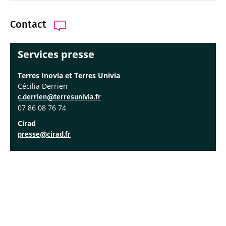
Contact
Services presse
Terres Inovia et Terres Univia
Cécilia Derrien
c.derrien@terresunivia.fr
07 86 08 76 74
Cirad
presse@cirad.fr