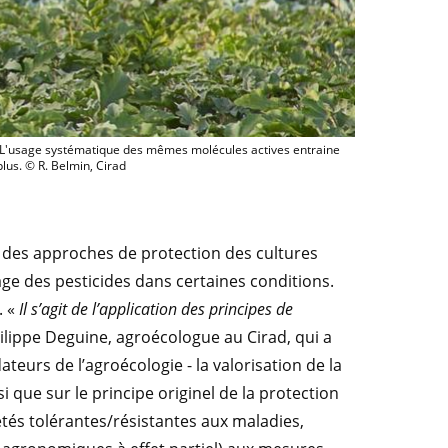
ont chaque semaine 1 à 2 applications préventives de pesticides à large spectre.
. L'usage systématique des mêmes molécules actives entraine
lus. © R. Belmin, Cirad
 des approches de protection des cultures
ge des pesticides dans certaines conditions.
. «
Il s’agit de l’application des principes de
ilippe Deguine, agroécologue au Cirad, qui a
ateurs de l’agroécologie - la valorisation de la
si que sur le principe originel de la protection
étés tolérantes/résistantes aux maladies,