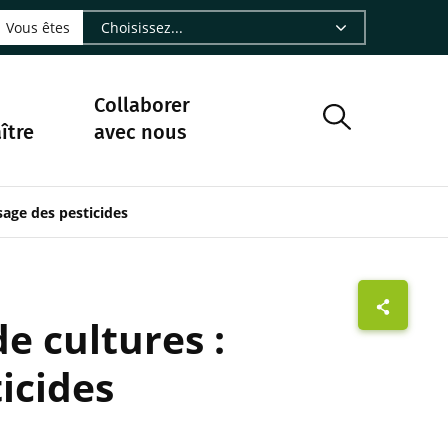
LinkedIn - CIRAD
sur Facebook - CIRAD
vre sur Instagram - CIRAD
suivre sur Youtube - CIRAD
ous suivre sur Bluesky - CIRAD
e Nourrir le vivant, le podcast du Cirad - CIRAD
 page Nous contacter par courriel - CIRAD
à la page Flux RSS - CIRAD
Vous êtes
Collaborer
ître
avec nous
sage des pesticides
e cultures :
ticides