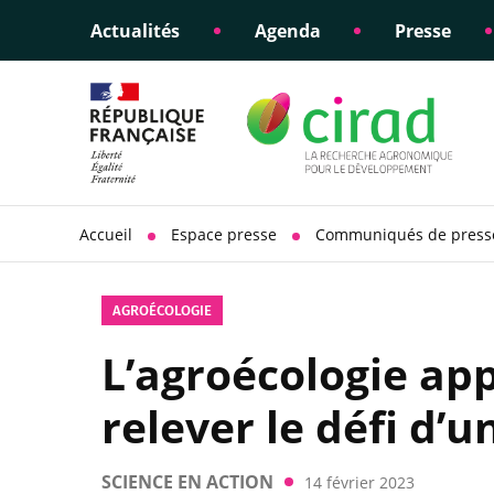
Actualités
Agenda
Presse
Éclairer les politiques
Engagements éthiques
Appui à la di
Responsabili
publiques
scientifique
sociétale
Accueil
Espace presse
Communiqués de press
AGROÉCOLOGIE
L’agroécologie app
relever le défi d’u
SCIENCE EN ACTION
14 février 2023