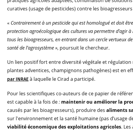
pratiques agricoles adaptées, combinaison de solutions
curatives (usage de pesticides) contre les bioagresseurs
«
Contrairement à un pesticide qui est homologué et doit être 
protection agroécologique des cultures va permettre d’agir à l
tous les bioagresseurs, en entrant dans un cercle vertueux de 
santé de l’agrosystème »
, poursuit le chercheur.
Un lien positif fort entre diversité végétale et régulatio
plantes adventices, champignons pathogènes) est en e
à laquelle le Cirad a participé.
par INRAE
Pour les scientifiques co-auteurs de ce papier de référe
est capable à la fois de
:
maintenir ou améliorer la prod
causés par les bioagresseurs), produire des
aliments s
sur l'environnement et la santé humaine (pas d’usage de
viabilité économique des exploitations agricoles
. Les