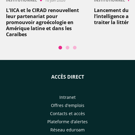
INSTITUTIONNEL
10 juin 2026
INSTITUTIONNEL
8
L'IICA et le CIRAD renouvellent
Lancement du pro
leur partenariat pour
l’intelligence arti
promouvoir agroécologie en
traiter la littéra
Amérique latine et dans les
Caraïbes
ACCÈS DIRECT
Intranet
Offres d'emplois
Contacts et accès
Plateforme d’alertes
Réseau eduroam