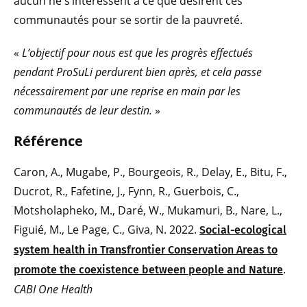
aucun ne s’intéressent à ce que désirent ces
communautés pour se sortir de la pauvreté.
«
L’objectif pour nous est que les progrès effectués
pendant ProSuLi perdurent bien après, et cela passe
nécessairement par une reprise en main par les
communautés de leur destin.
»
Réf
érence
Caron, A., Mugabe, P., Bourgeois, R., Delay, E., Bitu, F.,
Ducrot, R., Fafetine, J., Fynn, R., Guerbois, C.,
Motsholapheko, M., Daré, W., Mukamuri, B., Nare, L.,
Figuié, M., Le Page, C., Giva, N. 2022.
Social-ecological
system health in Transfrontier Conservation Areas to
.
promote the coexistence between people and Nature
CABI One Health