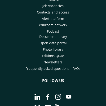
Job vacancies
Contacts and access
Alert platform
eduroam network
Podcast
Document library
Open data portal
Photo library
Éditions Quae
Newsletters
Frequently asked questions - FAQs
FOLLOW US
Go to page Follow us on LinkedIn - C
Go to page Follow us on Faceb
Go to page Follow us on 
Go to page Follow 