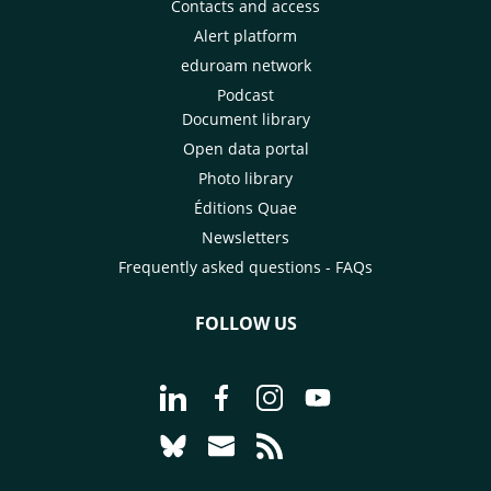
Contacts and access
Alert platform
eduroam network
Podcast
Document library
Open data portal
Photo library
Éditions Quae
Newsletters
Frequently asked questions - FAQs
FOLLOW US
Go to page Follow us on LinkedIn - C
Go to page Follow us on Faceb
Go to page Follow us on 
Go to page Follow 
Go to page Follow us on Bluesky - CI
Go to page Contact us - CIRAD
Go to page RSS - CIRAD