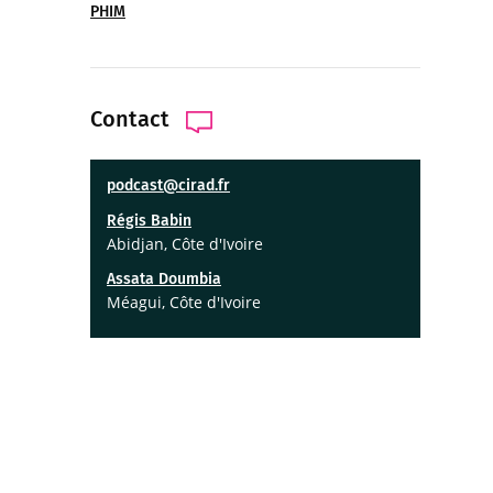
PHIM
Contact
podcast@cirad.fr
Régis Babin
Abidjan, Côte d'Ivoire
Assata Doumbia
Méagui, Côte d'Ivoire