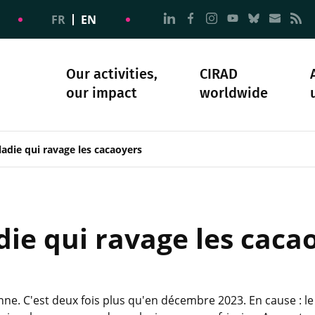
Go to page Follow us on
Go to page Follow u
Go to page Follo
Go to page F
Go to pa
Go to
G
FR
EN
Our activities,
CIRAD
our impact
worldwide
omacy
sibility
Science and society
Our history
adie qui ravage les cacaoyers
ie qui ravage les cacaoy
onne. C'est deux fois plus qu'en décembre 2023. En cause : l