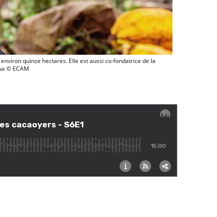
o en Côte d'Ivoire © ECAM
nviron quinze hectares. Elle est aussi co-fondatrice de la
Nawa © ECAM