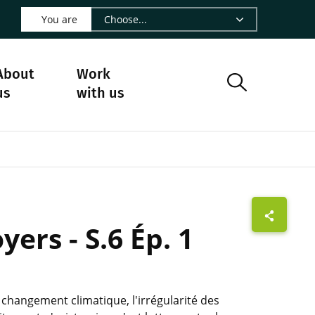
 LinkedIn - CIRAD
s on Facebook - CIRAD
w us on Instagram - CIRAD
ollow us on Youtube - CIRAD
ge Follow us on Bluesky - CIRAD
 page Contact us - CIRAD
o to page RSS - CIRAD
You are
About
Work
us
with us
ers - S.6 Ép. 1
e changement climatique, l'irrégularité des