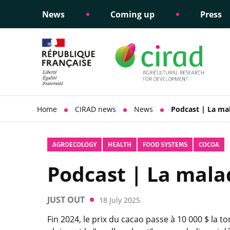
News
Coming up
Press
Informing public policy
Ethical commitments
Science dipl
Social respon
support
policy
Home
CIRAD news
News
Podcast | La mal
AGROECOLOGY
HEALTH
FOOD SYSTEMS
COCOA
Podcast | La malad
JUST OUT
18 July 2025
Fin 2024, le prix du cacao passe à 10 000 $ la t