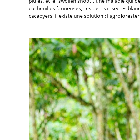
pluies, et le "swollen shoot", une maladie qui d
cochenilles farineuses, ces petits insectes blan
cacaoyers, il existe une solution : l'agroforesteri