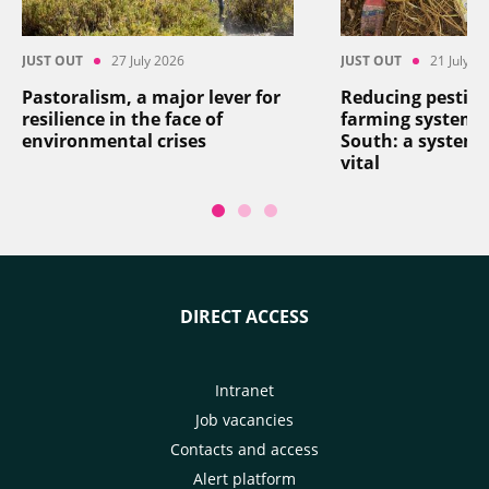
JUST OUT
27 July 2026
JUST OUT
21 July 2
Pastoralism, a major lever for
Reducing pesticid
resilience in the face of
farming systems 
environmental crises
South: a systemi
vital
DIRECT ACCESS
Intranet
Job vacancies
Contacts and access
Alert platform