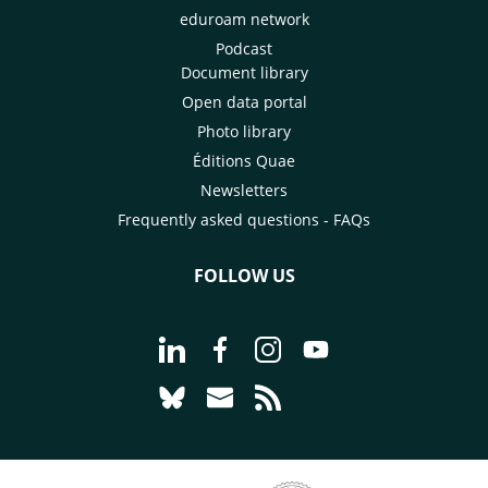
eduroam network
Podcast
Document library
Open data portal
Photo library
Éditions Quae
Newsletters
Frequently asked questions - FAQs
FOLLOW US
Go to page Follow us on LinkedIn - C
Go to page Follow us on Faceb
Go to page Follow us on 
Go to page Follow 
Go to page Follow us on Bluesky - CI
Go to page Contact us - CIRAD
Go to page RSS - CIRAD