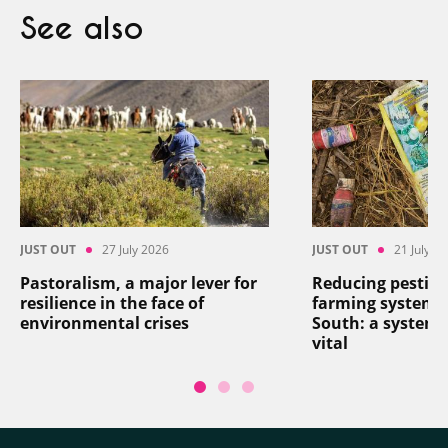
See also
JUST OUT
27 July 2026
JUST OUT
21 July 2
Pastoralism, a major lever for
Reducing pesticid
resilience in the face of
farming systems 
environmental crises
South: a systemi
vital