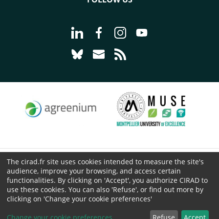
Go to page Follow us on LinkedIn - C
Go to page Follow us on Faceb
Go to page Follow us on 
Go to page Follow 
Go to page Follow us on Bluesky - CI
Go to page Contact us - CIRAD
Go to page RSS - CIRAD
The cirad.fr site uses cookies intended to measure the site's
© CIRAD 2026
audience, improve your browsing, and access certain
Legal details
functionalities. By clicking on 'Accept', you authorize CIRAD to
use these cookies. You can also 'Refuse', or find out more by
Personal Data Protection
clicking on 'Change your cookie preferences'
Public procurement
Cookies
Change your cookie preferences
Refuse
Accept