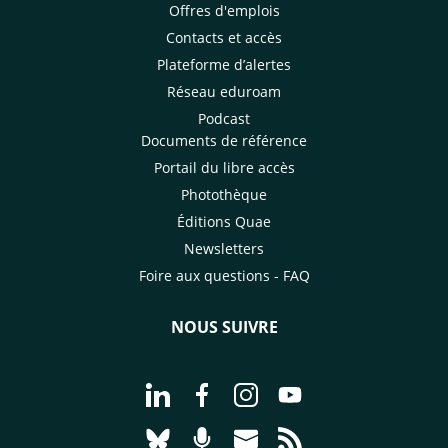
Offres d'emplois
Contacts et accès
Plateforme d’alertes
Réseau eduroam
Podcast
Documents de référence
Portail du libre accès
Photothèque
Éditions Quae
Newsletters
Foire aux questions - FAQ
NOUS SUIVRE
Aller à la page Nous suivre sur Linke
Aller à la page Nous suivre sur
Aller à la page Nous suiv
Aller à la page Nou
Aller à la page Nous suivre sur Blues
Aller à la page Nourrir le vivan
Aller à la page Nous cont
Aller à la page Flux