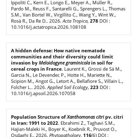
Ippoliti C., Kern E., Longo E., Meyer A., Müller R.,
Pardo M., Reuss F., Santarelli G., Sprengers L., Thomas
S.M., Van Bortel W., Virgillito C., Wang Y., Wint W.,
Rosà R., Da Re D.
.
2026
.
Acta Tropica
,
278
DOI :
10.1016/j.actatropica.2026.108108
A hidden defense: How native nematode
communities and their diversity could limit
invasion by
Meloidogyne graminicola
in soil for
cereal crops in France
.
Laurent K., Grossi de Sá M.,
Garcia N., Le Devendec P., Hotte H., Mariette N.,
Scipion M., Angot G., Letort A., Bellafiore S., Villain L.,
Folcher L.
.
2026
.
Applied Soil Ecology
,
223
DOI :
10.1016/j.apsoil.2026.107058
Population Structure of
Xanthomonas citri
pv. citri
in Iran: 1991 to 2022
.
Ebrahimi Z., Taghavi S.M.,
Hajian-Maleki H., Boyer K., Koebnik R., Pruvost O.,
Osdaghi E.
.
2026
.
Phytopathology
,
116
(6)
DOI :