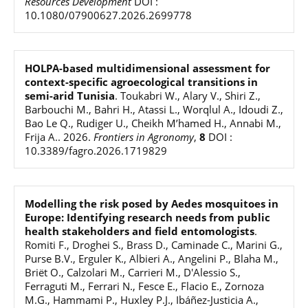
Resources Development
DOI :
10.1080/07900627.2026.2699778
HOLPA-based multidimensional assessment for
context-specific agroecological transitions in
semi-arid Tunisia
.
Toukabri W., Alary V., Shiri Z.,
Barbouchi M., Bahri H., Atassi L., Worqlul A., Idoudi Z.,
Bao Le Q., Rudiger U., Cheikh M’hamed H., Annabi M.,
Frija A.
.
2026
.
Frontiers in Agronomy
,
8
DOI :
10.3389/fagro.2026.1719829
Modelling the risk posed by Aedes mosquitoes in
Europe: Identifying research needs from public
health stakeholders and field entomologists
.
Romiti F., Droghei S., Brass D., Caminade C., Marini G.,
Purse B.V., Erguler K., Albieri A., Angelini P., Blaha M.,
Briët O., Calzolari M., Carrieri M., D'Alessio S.,
Ferraguti M., Ferrari N., Fesce E., Flacio E., Zornoza
M.G., Hammami P., Huxley P.J., Ibáñez-Justicia A.,