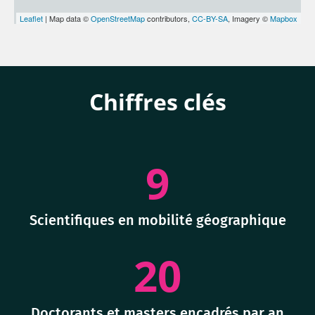
Leaflet
| Map data ©
OpenStreetMap
contributors,
CC-BY-SA
, Imagery ©
Mapbox
Chiffres clés
9
Scientifiques en mobilité géographique
20
Doctorants et masters encadrés par an