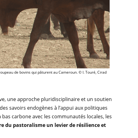
Troupeau de bovins qui pâturent au Cameroun.
roupeau de bovins qui pâturent au Cameroun. © I. Touré, Cirad
ve, une approche pluridisciplinaire et un soutien
 des savoirs endogènes à l’appui aux politiques
 à bas carbone avec les communautés locales, les
re du pastoralisme un levier de résilience et