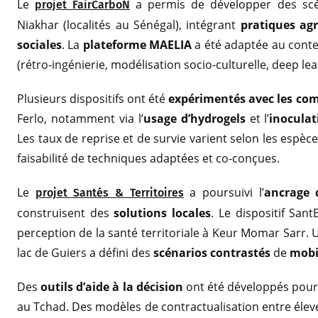
Le
a permis de développer des scén
projet FairCarboN
Niakhar (localités au Sénégal), intégrant
pratiques ag
sociales
. La
plateforme MAELIA
a été adaptée au contex
(rétro-ingénierie, modélisation socio-culturelle, deep le
Plusieurs dispositifs ont été
expérimentés avec les co
Ferlo, notamment via l’
usage d’hydrogels
et l’
inocula
Les taux de reprise et de survie varient selon les espèce
faisabilité de techniques adaptées et co-conçues.
Le
a poursuivi l’
ancrage 
projet Santés & Territoires
construisent des
solutions locales
. Le dispositif Sant
perception de la santé territoriale à Keur Momar Sarr.
lac de Guiers a défini des
scénarios contrastés
de
mobi
Des
outils d’aide à la décision
ont été développés pour 
au Tchad. Des modèles de contractualisation entre élev