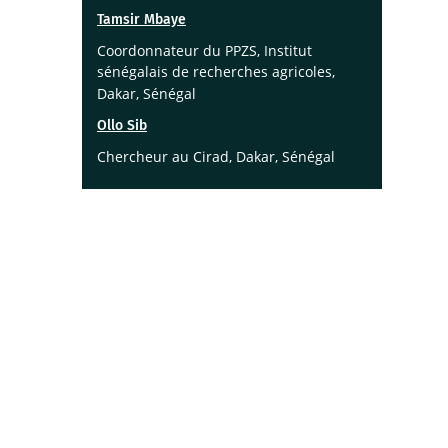
Tamsir Mbaye
Coordonnateur du PPZS, Institut
sénégalais de recherches agricoles
,
Dakar, Sénégal
Ollo Sib
Chercheur au Cirad, Dakar, Sénégal