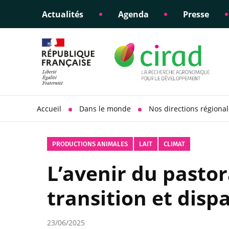
Actualités
Agenda
Presse
Éclairer les politiques
Engagements éthiques
Appui à la di
Responsabili
publiques
scientifique
sociétale
Accueil
Dans le monde
Nos directions régiona
PRODUCTIONS ANIMALES
LAIT
CLIMAT
L’avenir du pastor
transition et disp
23/06/2025