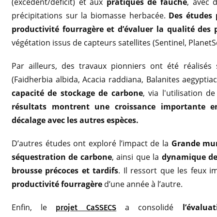
(excédent/déficit) et aux
pratiques de fauche
, avec 
précipitations sur la biomasse herbacée.
Des études 
productivité fourragère et d’évaluer la qualité de
végétation issus de capteurs satellites (Sentinel, Planet
Par ailleurs, des travaux pionniers ont été réalisés
(Faidherbia albida, Acacia raddiana, Balanites aegyptiac
capacité de stockage de carbone
, via l'utilisation
résultats montrent une croissance importante e
décalage avec les autres espèces.
D’autres études ont exploré l’impact de la
Grande mura
séquestration de carbone
, ainsi que la
dynamique de 
brousse précoces et tardifs
. Il ressort que les feux 
productivité fourragère
d’une année à l’autre.
Enfin, le
a consolidé
l’évalu
projet CaSSECS