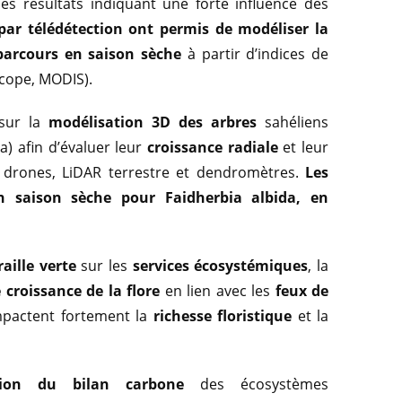
des résultats indiquant une forte influence des
par télédétection ont permis de modéliser la
s parcours en saison sèche
à partir d’indices de
Scope, MODIS).
 sur la
modélisation 3D des arbres
sahéliens
a) afin d’évaluer leur
croissance radiale
et leur
 de drones, LiDAR terrestre et dendromètres.
Les
n saison sèche pour Faidherbia albida, en
ille verte
sur les
services écosystémiques
, la
croissance de la flore
en lien avec les
feux de
impactent fortement la
richesse floristique
et la
ation du bilan carbone
des écosystèmes