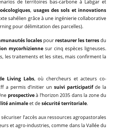
arios de territoires bas-carbone à Labgar et
roécologiques
,
usages des sols et innovations
te sahélien grâce à une ingénierie collaborative
arning pour délimitation des parcelles).
mmunautés locales
pour
restaurer les terres
du
tion mycorhizienne
sur cinq espèces ligneuses.
s, les traitements et les sites, mais confirment la
de Living Labs
, où chercheurs et acteurs co-
Eff a permis d’initier un
suivi participatif
de la
 Une
prospective
à l’horizon 2035 dans la zone du
lité animale
et de
sécurité territoriale
.
sécuriser l’accès aux ressources agropastorales
eurs et agro-industries, comme dans la Vallée du