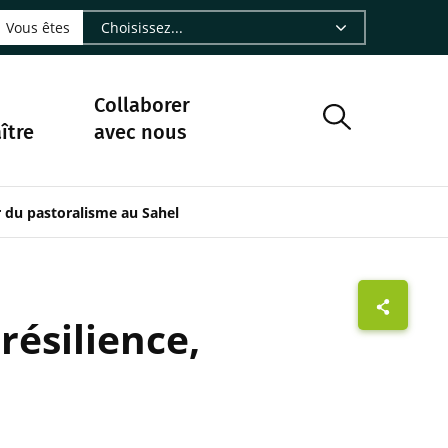
LinkedIn - CIRAD
sur Facebook - CIRAD
vre sur Instagram - CIRAD
suivre sur Youtube - CIRAD
ous suivre sur Bluesky - CIRAD
e Nourrir le vivant, le podcast du Cirad - CIRAD
 page Nous contacter par courriel - CIRAD
à la page Flux RSS - CIRAD
Vous êtes
Collaborer
ître
avec nous
r du pastoralisme au Sahel
résilience,