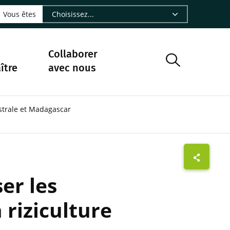
LinkedIn - CIRAD
sur Facebook - CIRAD
vre sur Instagram - CIRAD
suivre sur Youtube - CIRAD
ous suivre sur Bluesky - CIRAD
e Nourrir le vivant, le podcast du Cirad - CIRAD
 page Nous contacter par courriel - CIRAD
à la page Flux RSS - CIRAD
Vous êtes
Collaborer
ître
avec nous
ustrale et Madagascar
er les
 riziculture