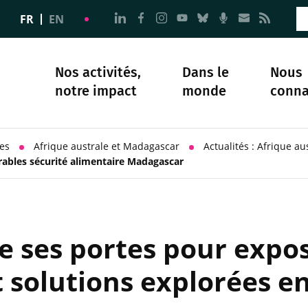
Aller à la page Nous suivre sur 
Aller à la page Nous suivre 
Aller à la page Nous sui
Aller à la page Nous 
Aller à la page N
Aller à la pag
Aller à la
Aller 
FR
EN
Nos activités,
Dans le
Nous
notre impact
monde
conna
plomatie
té
Science et société
Notre histoire
les
Afrique australe et Madagascar
Actualités : Afrique a
durables sécurité alimentaire Madagascar
e ses portes pour expos
solutions explorées en