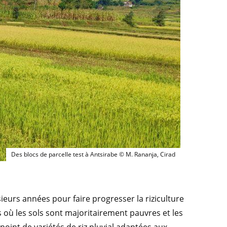
Des blocs de parcelle test à Antsirabe © M. Ran
Des blocs de parcelle test à Antsirabe © M. Rananja, Cirad
sieurs années pour faire progresser la riziculture
 où les sols sont majoritairement pauvres et les