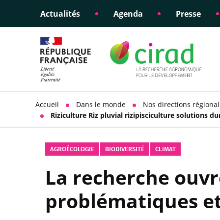
Actualités
Agenda
Presse
Éclairer les politiques
Engagements éthiques
Appui à la di
Responsabili
publiques
scientifique
sociétale
Accueil
Dans le monde
Nos directions régiona
Riziculture Riz pluvial rizipisciculture solutions 
AGROÉCOLOGIE
BIODIVERSITÉ
CLIMAT
La recherche ouvr
problématiques et 