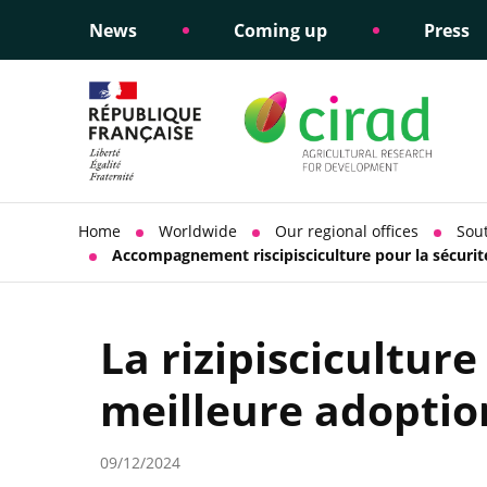
News
Coming up
Press
Informing public policy
Ethical commitments
Science dipl
Social respon
support
policy
Home
Worldwide
Our regional offices
Sou
Accompagnement riscipisciculture pour la sécurit
La rizipiscicultu
meilleure adoptio
09/12/2024