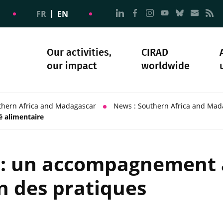
Go to page Follow us on
Go to page Follow u
Go to page Follo
Go to page F
Go to pa
Go to
G
FR
EN
Our activities,
CIRAD
our impact
worldwide
omacy
sibility
Science and society
Our history
thern Africa and Madagascar
News : Southern Africa and Mad
é alimentaire
re : un accompagnement
n des pratiques