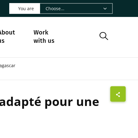
 LinkedIn - CIRAD
s on Facebook - CIRAD
w us on Instagram - CIRAD
ollow us on Youtube - CIRAD
ge Follow us on Bluesky - CIRAD
 page Contact us - CIRAD
o to page RSS - CIRAD
You are
About
Work
us
with us
agascar
 adapté pour une