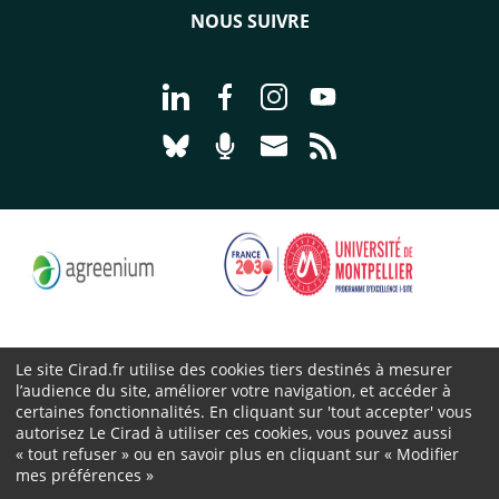
NOUS SUIVRE
Aller à la page Nous suivre sur Linke
Aller à la page Nous suivre sur
Aller à la page Nous suiv
Aller à la page Nou
Aller à la page Nous suivre sur Blues
Aller à la page Nourrir le vivan
Aller à la page Nous cont
Aller à la page Flux
Le site Cirad.fr utilise des cookies tiers destinés à mesurer
l’audience du site, améliorer votre navigation, et accéder à
Cirad 2026 ©
certaines fonctionnalités. En cliquant sur 'tout accepter' vous
Mentions légales
autorisez Le Cirad à utiliser ces cookies, vous pouvez aussi
« tout refuser » ou en savoir plus en cliquant sur « Modifier
Protection des données personnelles
mes préférences »
Marchés publics