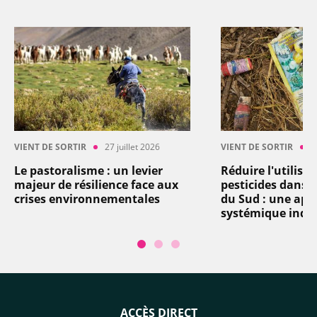
VIENT DE SORTIR
27 juillet 2026
VIENT DE SORTIR
2
Le pastoralisme : un levier
Réduire l'utilisa
majeur de résilience face aux
pesticides dans l
crises environnementales
du Sud : une app
systémique indi
ACCÈS DIRECT