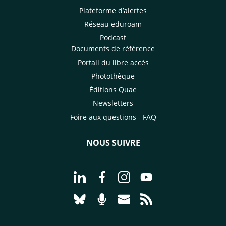
Plateforme d’alertes
Réseau eduroam
Podcast
Documents de référence
Portail du libre accès
Photothèque
Éditions Quae
Newsletters
Foire aux questions - FAQ
NOUS SUIVRE
Aller à la page Nous suivre sur Linke
Aller à la page Nous suivre sur
Aller à la page Nous suiv
Aller à la page Nou
Aller à la page Nous suivre sur Blues
Aller à la page Nourrir le vivan
Aller à la page Nous cont
Aller à la page Flux