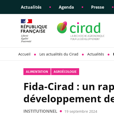
Actualités
Agenda
Presse
Éclairer les politiques
Engagements éthiques
Appui à la di
Responsabili
publiques
scientifique
sociétale
Accueil
Les actualités du Cirad
Actualités
ALIMENTATION
AGROÉCOLOGIE
Fida-Cirad : un r
développement des
INSTITUTIONNEL
19 septembre 2024