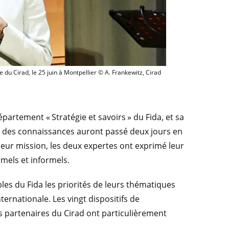
-présidente adjointe du Fida, était grand témoin à la cérémonie d’anniversaire du C
e du Cirad, le 25 juin à Montpellier © A. Frankewitz, Cirad
partement « Stratégie et savoirs » du Fida, et sa
on des connaissances auront passé deux jours en
leur mission, les deux expertes ont exprimé leur
rmels et informels.
les du Fida les priorités de leurs thématiques
ternationale. Les vingt dispositifs de
s partenaires du Cirad ont particulièrement