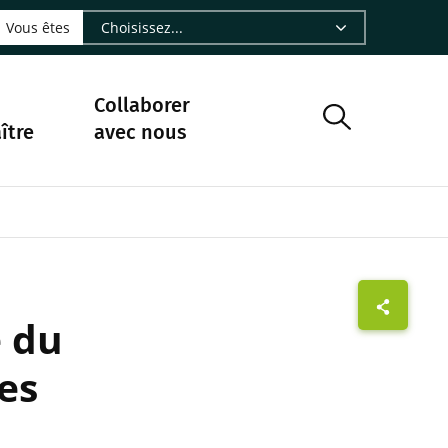
LinkedIn - CIRAD
sur Facebook - CIRAD
vre sur Instagram - CIRAD
suivre sur Youtube - CIRAD
ous suivre sur Bluesky - CIRAD
e Nourrir le vivant, le podcast du Cirad - CIRAD
 page Nous contacter par courriel - CIRAD
à la page Flux RSS - CIRAD
Vous êtes
Collaborer
ître
avec nous
e du
es