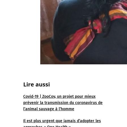
Lire au
ssi
Covid-19 | ZooCov, un projet pour mieux
prévenir la transmission du coronavirus de
l’animal sauvage à l’homme
Il est plus urgent que jamais d’adopter les