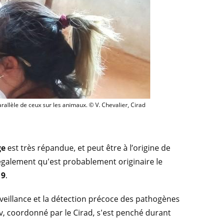
s prélèvements sur les humains ont été effectués en parallèle de ceux sur les an
allèle de ceux sur les animaux. © V. Chevalier, Cirad
ge
est très répandue, et peut être à l’origine de
également qu'est probablement originaire le
19
.
rveillance et la détection précoce des pathogènes
, coordonné par le Cirad, s'est penché durant