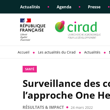
Actualités
Agenda
Presse
Éclairer les politiques
Engagements éthiques
Appui à la di
Responsabili
publiques
scientifique
sociétale
Accueil
Les actualités du Cirad
Actualités
SANTÉ
Surveillance des c
l’approche One H
RÉSULTATS & IMPACT
24 mars 2022