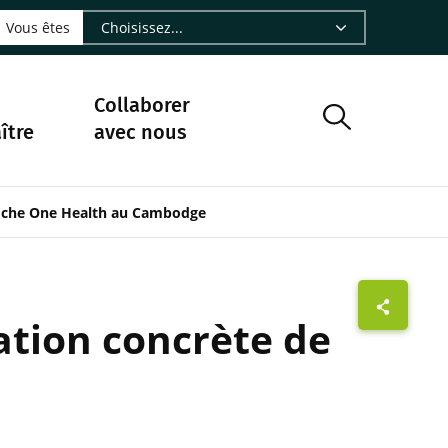
LinkedIn - CIRAD
sur Facebook - CIRAD
vre sur Instagram - CIRAD
suivre sur Youtube - CIRAD
ous suivre sur Bluesky - CIRAD
e Nourrir le vivant, le podcast du Cirad - CIRAD
 page Nous contacter par courriel - CIRAD
à la page Flux RSS - CIRAD
Vous êtes
Collaborer
ître
avec nous
proche One Health au Cambodge
ation concrète de