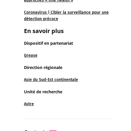
approches « One Health »
Coronavirus | Cibler la surveillance pour une
détection précoce
En savoir plus
Dispositif en partenariat
Grease
Direction régionale
Asie du Sud-Est continentale
Unité de recherche
Astre